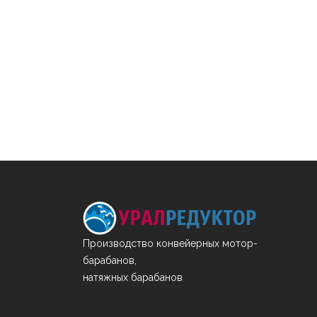
Производство конвейерных мотор-
барабанов,
натяжных барабанов